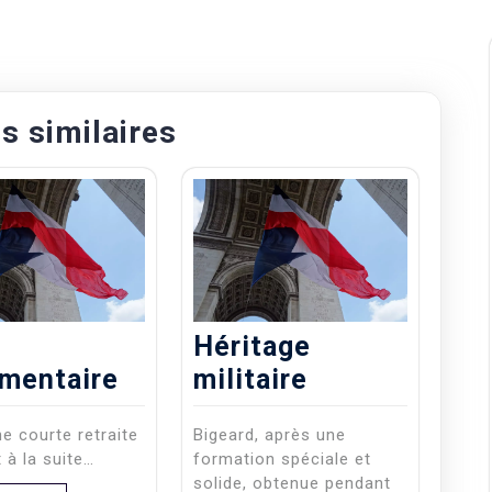
es similaires
Héritage
ementaire
militaire
e courte retraite
Bigeard, après une
t à la suite…
formation spéciale et
solide, obtenue pendant