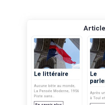
Articl
Le littéraire
Le
parl
Aucune bête au monde,
La Pensée Moderne, 1956
Après un
Piste sans…
à Toul e
En savoir plus