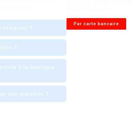
ouvez aussi adhérer ou
avec votre chèque au trésor
te bancaire.
53420 Chailland
Par carte bancaire
cotisation ?
tion ?
icle à la boutique
our une question ?