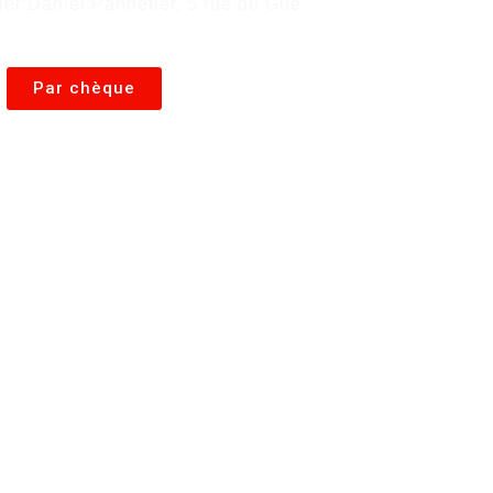
ier:
Daniel Pannetier, 5 rue du Gué
Par chèque