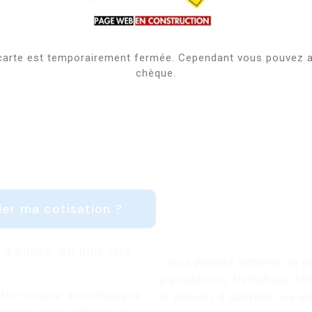
carte est temporairement fermée. Cependant vous pouvez a
chèque.
Adhésion
ler ma cotisation ?
Nous rejoind
t d'année, au plus tard
Vous pouvez adhérer ou rec
la plateforme HelloAsso 10
le formulaire accompagné
de milliers d'activités, ou e