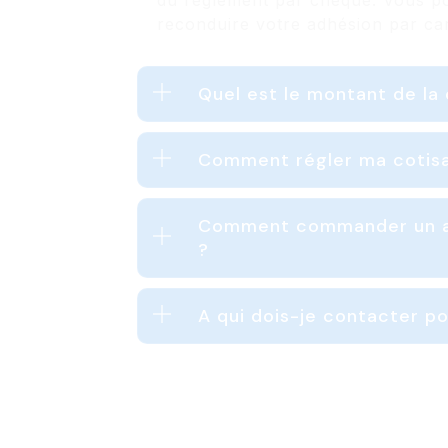
du règlement par chèque. Vous p
reconduire votre adhésion par car
Quel est le montant de la 
Comment régler ma cotisa
Comment commander un art
?
A qui dois-je contacter p