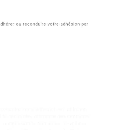
dhérer ou reconduire votre adhésion par
re
onduire votre adhésion en utilisant,
0 % sécurisée, référence des centaines
n remplissant le formulaire, l'expédier