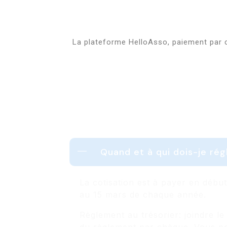
La plateforme HelloAsso, paiement par 
Quand et à qui dois-je rég
La cotisation est à payer en débu
au 15 mars de chaque année.
Règlement au trésorier: joindre 